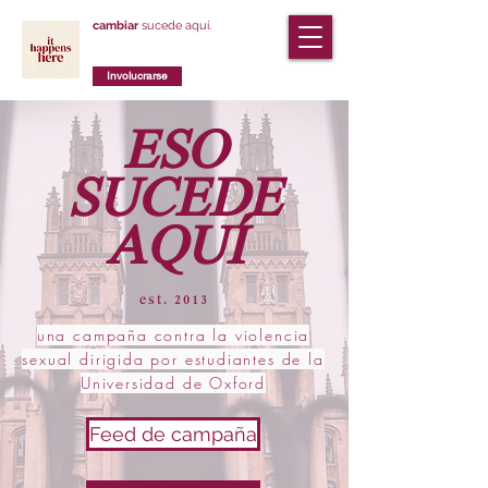
cambiar
sucede aquí.
Involucrarse
ESO
SUCEDE
AQUÍ
est. 2013
una campaña contra la violencia
sexual dirigida por estudiantes de la
Universidad de Oxford
Feed de campaña